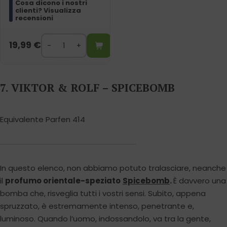
Cosa dicono i nostri
clienti? Visualizza
recensioni
19,99
€
7. VIKTOR & ROLF – SPICEBOMB
Equivalente Parfen 414
In questo elenco, non abbiamo potuto tralasciare, neanche
il
profumo orientale-speziato
Spicebomb
.
È davvero una
bomba che, risveglia tutti i vostri sensi. Subito, appena
spruzzato, è estremamente intenso, penetrante e,
luminoso. Quando l’uomo, indossandolo, va tra la gente,