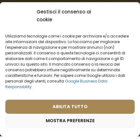
Gestisci il consenso ai
Il negozio:
cookie
Condizioni commerciali
Regolamento per I reclami
Utilizziamo tecnologie come i cookie per archiviare e/o accedere
Informazioni sulla spedizione
alle informazioni del dispositivo. Lo facciamo per migliorare
l'esperienza di navigazione e per mostrare annunci (non)
Impostazioni cookies
personalizzati. Il consenso a queste tecnologie ci consentirà di
Vendita all’ingrosso
elaborare dati come il comportamento di navigazione o gli ID
univoci su questo sito. Il mancato consenso o la revoca del
Recesso dal contratto
consenso potrebbero influire negativamente su determinate
caratteristiche e funzioni. Per sapere come Google utilizza i dati
Italiano
personali degli utenti, consulta
Google Business Data
Responsibility
.
Opzioni di trasporto:
ABILITA TUTTO
Opzioni di pagamento:
MOSTRA PREFERENZE
© 2026 - Tutti i diritti riservati