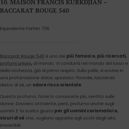
10. MAISON FRANCIS KURKDJIAN –
BACCARAT ROUGE 540
Equivalente Parfen 756
Baccarat Rouge 540
è uno dei
più famosi e, più ricercati,
profumi unisex
,
al mondo. Vi condurrà nel mondo del lusso e
della ricchezza, già al primo respiro. Sulla pelle, si evolve in
una profumazione dolce, speziato-floreale, lasciando
dietro di sé, un
odore ricco orientale
.
Questo profumo, forse lo conoscete più, sentito sulle
donne. Davvero attraente, però, profuma anche sugli
uomini. E’ la scelta giusta
per gli uomini carismatici e,
sicuri di sé
che, vogliono apparire agli occhi degli altri,
irresistibili.