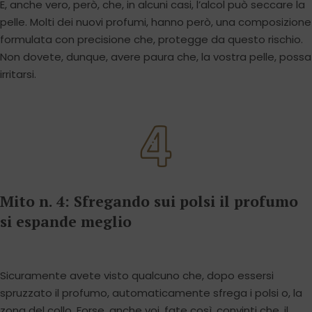
E, anche vero, però, che, in alcuni casi, l’alcol può seccare la
pelle. Molti dei nuovi profumi, hanno però, una composizione
formulata con precisione che, protegge da questo rischio.
Non dovete, dunque, avere paura che, la vostra pelle, possa
irritarsi.
Mito n. 4: Sfregando sui polsi il profumo
si espande meglio
Sicuramente avete visto qualcuno che, dopo essersi
spruzzato il profumo, automaticamente sfrega i polsi o, la
zona del collo. Forse, anche voi, fate così, convinti che, il