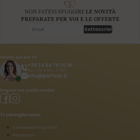
NON FATEVI SFUGGIRE
LE NOVITÀ
PREPARATE PER VOI E LE OFFERTE
Sottoscrivi
Siamo qui per te:
+39 34 64 78 30 18
(Lu - Ve: 9:00 - 17:00)
info@parfens.it
Seguici sui social media:
Ti consiglieremo:
Consulente fragranze
Recensioni