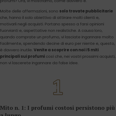
profumi? Ora, vi mostriamo, come davvero è.
Molte delle affermazioni, sono
solo trovate pubblicitarie
che, hanno il solo obiettivo di attirare molti clienti e,
motivarli negli acquisti. Portano spesso a farsi opinioni
fuorvianti e, aspettative non realistiche. A causa loro,
quando comprate un profumo, vi lasciate ingannare molto
facilmente, spendendo decine di euro per niente e, questo,
è davvero inutile.
Venite a scoprire con noi i 5 miti
principali sui profumi
così che, nei vostri prossimi acquisti,
non vi lascerete ingannare da false idee.
Mito n. 1: I profumi costosi persistono più
a lungo