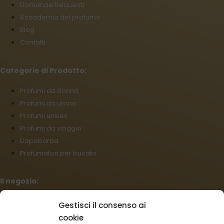
Domande frequenti
Accademia del profumo
Blog
Contatti
Categorie di Prodotto:
Profumi da donna
Profumi da uomo
Profumi unisex
Profumi da viaggio
Dopobarba
Profumatori per bucato
Il negozio:
Condizioni commerciali
Gestisci il consenso ai
Regolamento per I reclami
cookie