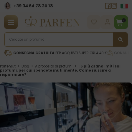
+39 34 64 78 30 18
0
CONSEGNA GRATUITA
PER ACQUISTI SUPERIORI A 49 €
CONSULE
Parfens.it
>
Blog
>
A proposito di profumi
>
I 5 più grandi miti sui
profumi, per cui spendete inutilmente. Come riuscire a
risparmiare?