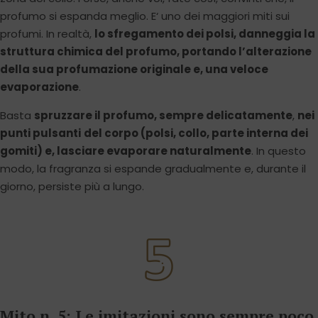
profumo si espanda meglio. E‘ uno dei maggiori miti sui
profumi. In realtà,
lo sfregamento dei polsi, danneggia la
struttura chimica del profumo, portando l’alterazione
della sua profumazione originale e, una veloce
evaporazione
.
Basta
spruzzare il profumo, sempre delicatamente
,
nei
punti pulsanti
del corpo (polsi, collo, parte interna dei
gomiti) e, lasciare evaporare naturalmente
. In questo
modo, la fragranza si espande gradualmente e, durante il
giorno, persiste più a lungo.
Mito n. 5: Le imitazioni sono sempre poco