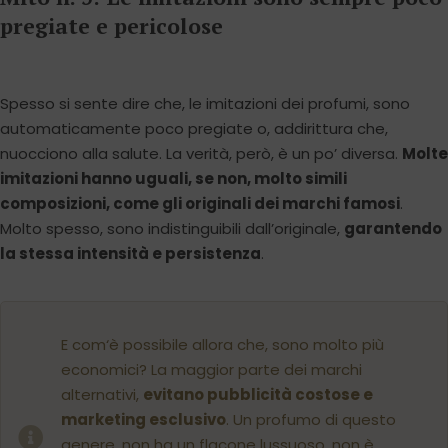
pregiate e pericolose
Spesso si sente dire che, le imitazioni dei profumi, sono
automaticamente poco pregiate o, addirittura che,
nuocciono alla salute. La verità, però, è un po’ diversa.
Molte
imitazioni hanno uguali, se non, molto simili
composizioni, come gli originali dei marchi famosi
.
Molto spesso, sono indistinguibili dall’originale,
garantendo
la stessa intensità e persistenza
.
E com‘è possibile allora che, sono molto più
economici? La maggior parte dei marchi
alternativi,
evitano pubblicità costose e
marketing esclusivo
. Un profumo di questo
genere, non ha un flacone lussuoso, non è