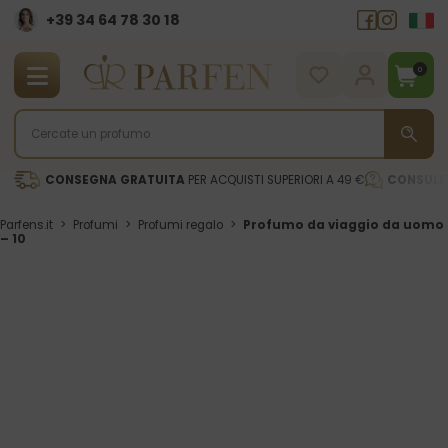
+39 34 64 78 30 18
0
CONSEGNA GRATUITA
PER ACQUISTI SUPERIORI A 49 €
CONSULE
Parfens.it
>
Profumi
>
Profumi regalo
>
Profumo da viaggio da uomo
– 10