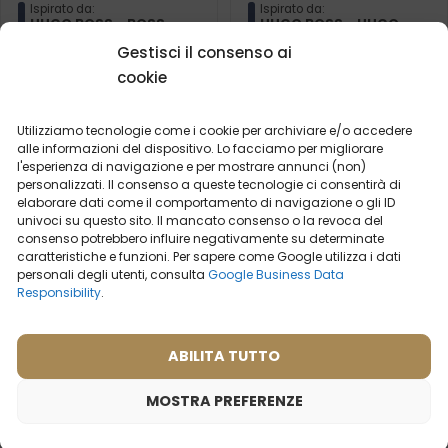
Ispirato da:
Ispirato da:
HUGO BOSS - BOSS
HUGO BOSS - HUGO
BOTTLED
Gestisci il consenso ai
cookie
2ml
20ml
50ml
100ml
2ml
50ml
19,99
€
19,99
€
Utilizziamo tecnologie come i cookie per archiviare e/o accedere
alle informazioni del dispositivo. Lo facciamo per migliorare
l'esperienza di navigazione e per mostrare annunci (non)
personalizzati. Il consenso a queste tecnologie ci consentirà di
elaborare dati come il comportamento di navigazione o gli ID
univoci su questo sito. Il mancato consenso o la revoca del
consenso potrebbero influire negativamente su determinate
caratteristiche e funzioni. Per sapere come Google utilizza i dati
personali degli utenti, consulta
Google Business Data
Responsibility
.
ABILITA TUTTO
MOSTRA PREFERENZE