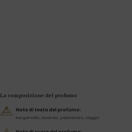
La composizione del profumo
Note di testa del profumo:
,
,
,
bergamotto
lavanda
palissandro
saggio
Note di cuore del profumo: