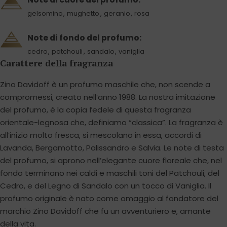
,
,
,
gelsomino
mughetto
geranio
rosa
Note di fondo del profumo:
,
,
,
cedro
patchouli
sandalo
vaniglia
Carattere della fragranza
Zino Davidoff è un profumo maschile che, non scende a
compromessi, creato nell’anno 1988. La nostra imitazione
del profumo, è la copia fedele di questa fragranza
orientale-legnosa che, definiamo “classica”. La fragranza è
all’inizio molto fresca, si mescolano in essa, accordi di
Lavanda, Bergamotto, Palissandro e Salvia. Le note di testa
del profumo, si aprono nell’elegante cuore floreale che, nel
fondo terminano nei caldi e maschili toni del Patchouli, del
Cedro, e del Legno di Sandalo con un tocco di Vaniglia. Il
profumo originale è nato come omaggio al fondatore del
marchio Zino Davidoff che fu un avventuriero e, amante
della vita.