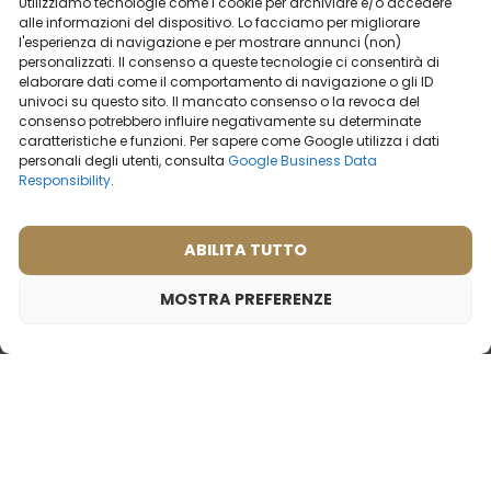
Utilizziamo tecnologie come i cookie per archiviare e/o accedere
alle informazioni del dispositivo. Lo facciamo per migliorare
2ml
20ml
50ml
100ml
2ml
50ml
l'esperienza di navigazione e per mostrare annunci (non)
personalizzati. Il consenso a queste tecnologie ci consentirà di
19,99
€
19,99
€
elaborare dati come il comportamento di navigazione o gli ID
univoci su questo sito. Il mancato consenso o la revoca del
consenso potrebbero influire negativamente su determinate
caratteristiche e funzioni. Per sapere come Google utilizza i dati
personali degli utenti, consulta
Google Business Data
Responsibility
.
ABILITA TUTTO
MOSTRA PREFERENZE
Profumo da viaggio da donna – 545
9,99
€
Ispirato da:
THIERRY MUGLER - ANGEL
Profumo da uomo – 697
Profumo da uomo – 601
(50ml)
(50ml)
Ispirato da: