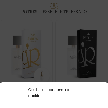
POTRESTI ESSERE INTERESSATO
Profumo da donna – 526
Profumo da uomo – 628
Gestisci il consenso ai
(50ml)
(50ml)
cookie
Cosa dicono i nostri
Ispirato da:
DIOR - J'ADOR
clienti? Visualizza
recensioni