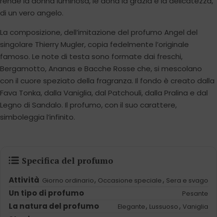
rende la donna luminosa, le dona la grazia e la delicatezza,
di un vero angelo.
La composizione, dell’imitazione del profumo Angel del
singolare Thierry Mugler, copia fedelmente l’originale
famoso. Le note di testa sono formate dai freschi,
Bergamotto, Ananas e Bacche Rosse che, si mescolano
con il cuore speziato della fragranza. Il fondo è creato dalla
Fava Tonka, dalla Vaniglia, dal Patchouli, dalla Pralina e dal
Legno di Sandalo. Il profumo, con il suo carattere,
simboleggia l’infinito.
Specifica del profumo
Attività
,
,
Giorno ordinario
Occasione speciale
Sera e svago
Un tipo di profumo
Pesante
La natura del profumo
,
,
Elegante
Lussuoso
Vaniglia