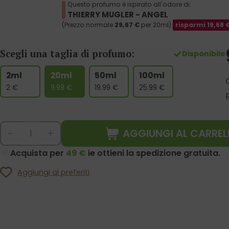
Questo profumo è ispirato all'odore di:
THIERRY MUGLER - ANGEL
(Prezzo normale
29,67
€
per 20ml)
risparmi
19,68
Scegli una taglia di profumo:
Disponibile
2ml
20ml
50ml
100ml
2
€
9.99
€
19.99
€
25.99
€
AGGIUNGI AL CARREL
-
+
Acquista per
49 €
ie ottieni la spedizione gratuita.
Aggiungi ai preferiti