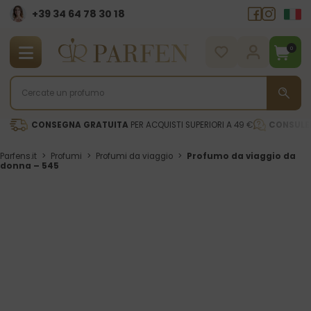
+39 34 64 78 30 18
0
CONSEGNA GRATUITA
PER ACQUISTI SUPERIORI A 49 €
CONSULE
Parfens.it
>
Profumi
>
Profumi da viaggio
>
Profumo da viaggio da
donna – 545