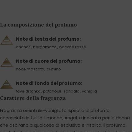
La composizione del profumo
Note di testa del profumo:
,
,
ananas
bergamotto
bacche rosse
Note di cuore del profumo:
,
noce moscata
cumino
Note di fondo del profumo:
,
,
,
fave di tonka
patchouli
sandalo
vaniglia
Carattere della fragranza
Fragranza orientale-vanigliata ispirata al profumo,
conosciuto in tutto il mondo, Angel, e indicata per le donne
che aspirano a qualcosa di esclusivo e insolito. Il profumo,