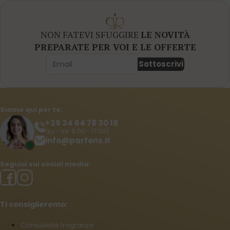
NON FATEVI SFUGGIRE
LE NOVITÀ
PREPARATE PER VOI E LE OFFERTE
Sottoscrivi
Siamo qui per te:
+39 34 64 78 30 18
(Lu - Ve: 9:00 - 17:00)
info@parfens.it
Seguici sui social media:
Ti consiglieremo:
Consulente fragranze