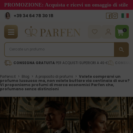
PROMOZIONE: Acquista e ricevi un omaggio di stile
+39 34 64 78 30 18
0
CONSEGNA GRATUITA
PER ACQUISTI SUPERIORI A 49 €
CONSULE
Parfens.it
>
Blog
>
A proposito di profumi
>
Volete comprarvi un
profumo lussuoso ma, non volete buttare via centinaia di euro?
Vi proponiamo profumi di marca economici Parfen che,
profumano senza distinzioni