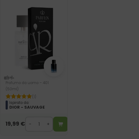
Profumo da uomo – 401
(50ml)
(1)
Ispirato da:
DIOR - SAUVAGE
19,99
€