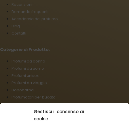
Recensioni
Domande frequenti
Accademia del profumo
Blog
Contatti
Categorie di Prodotto:
Profumi da donna
Profumi da uomo
Profumi unisex
Profumi da viaggio
Dopobarba
Profumatori per bucato
Gestisci il consenso ai
Il negozio:
cookie
Condizioni commerciali