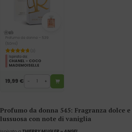
Profumo da donna – 539
(50ml)
(3)
Ispirato da:
CHANEL - COCO
MADEMOISELLE
19,99
€
Profumo da donna 545: Fragranza dolce e
lussuosa con note di vaniglia
Ispirato a
THIERRY MUGLER – ANGEL