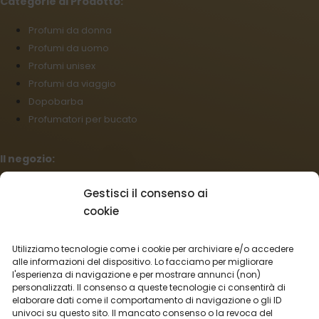
Categorie di Prodotto:
Profumi da donna
Profumi da uomo
Profumi unisex
Profumi da viaggio
Dopobarba
Profumatori per bucato
Il negozio:
Condizioni commerciali
Gestisci il consenso ai
Regolamento per I reclami
cookie
Informazioni sulla spedizione
Impostazioni cookies
Utilizziamo tecnologie come i cookie per archiviare e/o accedere
Vendita all’ingrosso
alle informazioni del dispositivo. Lo facciamo per migliorare
l'esperienza di navigazione e per mostrare annunci (non)
Recesso dal contratto
personalizzati. Il consenso a queste tecnologie ci consentirà di
elaborare dati come il comportamento di navigazione o gli ID
Italiano
univoci su questo sito. Il mancato consenso o la revoca del