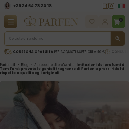
+39 34 64 78 30 18
0
CONSEGNA GRATUITA
PER ACQUISTI SUPERIORI A 49 €
CONSULE
Parfens.it
>
Blog
>
A proposito di profumi
>
Imitazioni dei profumi di
Tom Ford: provate le geniali fragranze di Parfen a prezzi ridotti
rispetto a quelli degli originali