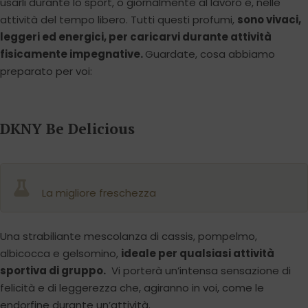
usarli durante lo sport, o giornalmente al lavoro e, nelle
attività del tempo libero. Tutti questi profumi,
sono vivaci,
leggeri ed energici, per caricarvi durante attività
fisicamente impegnative.
Guardate, cosa abbiamo
preparato per voi:
DKNY Be Delicious
La migliore freschezza
Una strabiliante mescolanza di cassis, pompelmo,
albicocca e gelsomino,
ideale per qualsiasi attività
sportiva di gruppo.
Vi porterà un’intensa sensazione di
felicità e di leggerezza che, agiranno in voi, come le
endorfine durante un’attività.