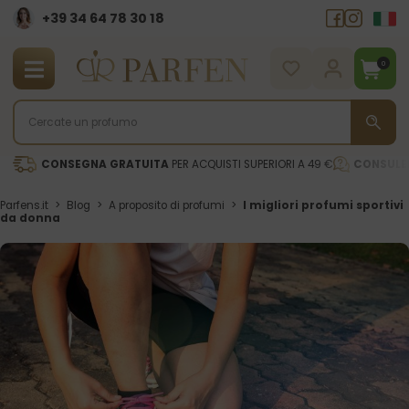
+39 34 64 78 30 18
0
CONSEGNA GRATUITA
PER ACQUISTI SUPERIORI A 49 €
CONSULE
Parfens.it
>
Blog
>
A proposito di profumi
>
I migliori profumi sportivi
da donna