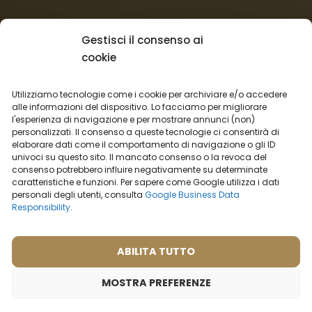
Il negozio:
Gestisci il consenso ai
cookie
Condizioni commerciali
Regolamento per I reclami
Utilizziamo tecnologie come i cookie per archiviare e/o accedere
Informazioni sulla spedizione
alle informazioni del dispositivo. Lo facciamo per migliorare
Impostazioni cookies
l'esperienza di navigazione e per mostrare annunci (non)
Vendita all’ingrosso
personalizzati. Il consenso a queste tecnologie ci consentirà di
elaborare dati come il comportamento di navigazione o gli ID
Recesso dal contratto
univoci su questo sito. Il mancato consenso o la revoca del
consenso potrebbero influire negativamente su determinate
caratteristiche e funzioni. Per sapere come Google utilizza i dati
Italiano
personali degli utenti, consulta
Google Business Data
Opzioni di trasporto:
Responsibility
.
ABILITA TUTTO
Opzioni di pagamento:
MOSTRA PREFERENZE
© 2026 - Tutti i diritti riservati