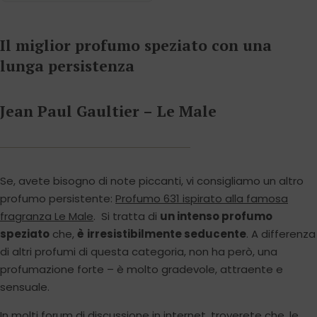
Il miglior profumo speziato con una
lunga persistenza
Jean Paul Gaultier – Le Male
Se, avete bisogno di note piccanti, vi consigliamo un altro
profumo persistente:
Profumo 631 ispirato alla famosa
fragranza Le Male
. Si tratta di
un intenso profumo
speziato
che,
è
irresistibilmente seducente
. A differenza
di altri profumi di questa categoria, non ha però, una
profumazione forte – è molto gradevole, attraente e
sensuale.
In molti forum di discussione in internet, troverete che, le