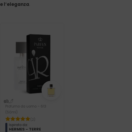
e l’eleganza
.
Profumo da uomo – 613
(50ml)
(2)
Ispirato da:
HERMES - TERRE