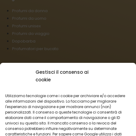
Profumi da donna
Profumi da uomo
Profumi unisex
Profumi da viaggio
Dopobarba
Profumatori per bucato
Il negozio:
Gestisci il consenso ai
Condizioni commerciali
cookie
Regolamento per I reclami
Informazioni sulla spedizione
Utilizziamo tecnologie come i cookie per archiviare e/o accedere
Impostazioni cookies
alle informazioni del dispositivo. Lo facciamo per migliorare
l'esperienza di navigazione e per mostrare annunci (non)
Vendita all’ingrosso
personalizzati. Il consenso a queste tecnologie ci consentirà di
Recesso dal contratto
elaborare dati come il comportamento di navigazione o gli ID
univoci su questo sito. Il mancato consenso o la revoca del
consenso potrebbero influire negativamente su determinate
Italiano
caratteristiche e funzioni. Per sapere come Google utilizza i dati