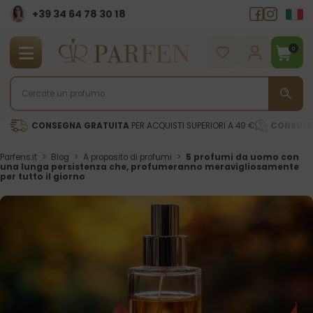
+39 34 64 78 30 18
0
CONSEGNA GRATUITA
PER ACQUISTI SUPERIORI A 49 €
CONSULE
Parfens.it
>
Blog
>
A proposito di profumi
>
5 profumi da uomo con
una lunga persistenza che, profumeranno meravigliosamente
per tutto il giorno