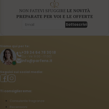
NON FATEVI SFUGGIRE
LE NOVITÀ
PREPARATE PER VOI E LE OFFERTE
Sottoscrivi
Siamo qui per te:
+39 34 64 78 30 18
(Lu - Ve: 9:00 - 17:00)
info@parfens.it
Seguici sui social media:
Ti consiglieremo:
Consulente fragranze
Recensioni