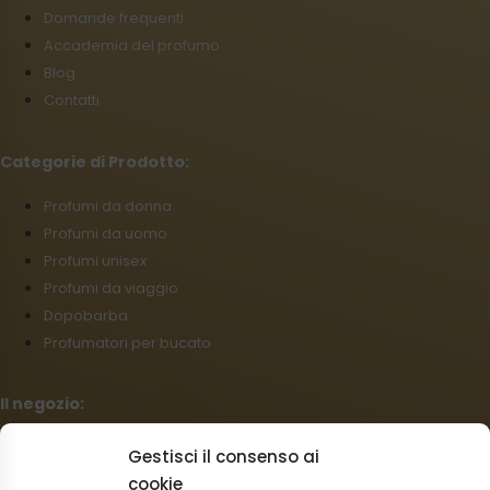
Domande frequenti
Accademia del profumo
Blog
Contatti
Categorie di Prodotto:
Profumi da donna
Profumi da uomo
Profumi unisex
Profumi da viaggio
Dopobarba
Profumatori per bucato
Il negozio:
Condizioni commerciali
Gestisci il consenso ai
Regolamento per I reclami
cookie