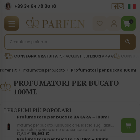
+39 34 64 78 30 18
0
CONSEGNA GRATUITA
PER ACQUISTI SUPERIORI A 49 €
CONSULE
Parfens.it
>
Profumatori per bucato
>
Profumatori per bucato 100ml
PROFUMATORI PER BUCATO
100ML
I PROFUMI PIÙ
POPOLARI
Profumatore per bucato BAKARA – 100ml
Profumo per bucato, lussuoso che, lascia sugli abiti,
una profumazione ambrata, sensuale. Ispirato al
15,90
€
17,60
€
nostro profumo bestseller 756.
Profumatore per bucato TALORA – 100ml