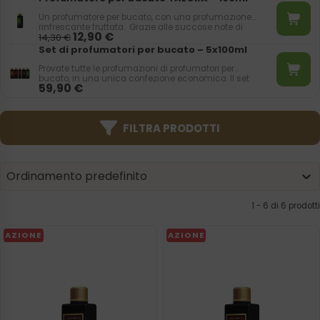
Un profumatore per bucato, con una profumazione
rinfrescante fruttata. Grazie alle succose note di
12,90
€
14,30
€
pesca e mela, lascia sulla biancheria, un aroma
energizzante.
Set di profumatori per bucato – 5x100ml
Provate tutte le profumazioni di profumatori per
bucato, in una unica confezione economica. Il set
59,90
€
contiene 5 pezzi da 100ml di profumatore per bucato
e, dura fino a 100 lavaggi.
FILTRA PRODOTTI
Product | Sorting
Sort content
Sort content
Ordinamento predefinito
1 - 6 di 6 prodotti
AZIONE
AZIONE